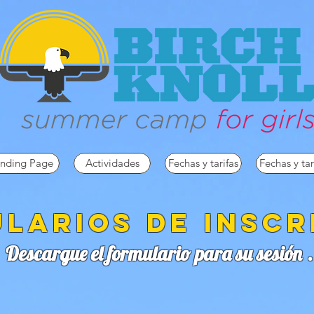
nding Page
Actividades
Fechas y tarifas
Fechas y tar
larios de inscr
Descargue el formulario para su sesión
.