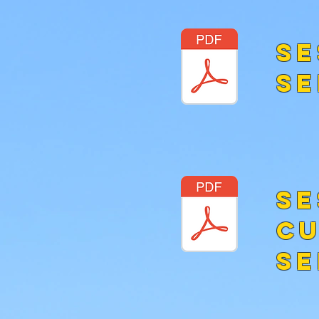
Se
se
Se
cu
se