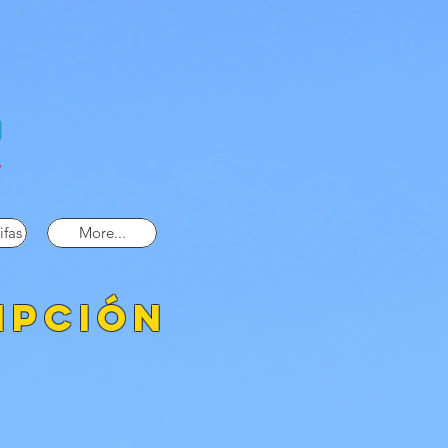
ifas
More...
ipción