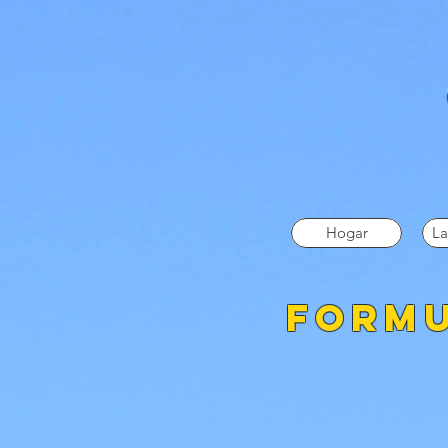
Hogar
La
formu