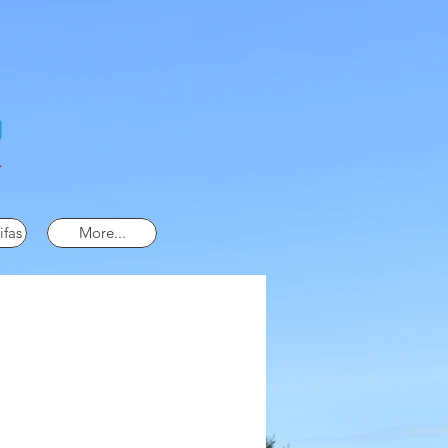
ifas
More...