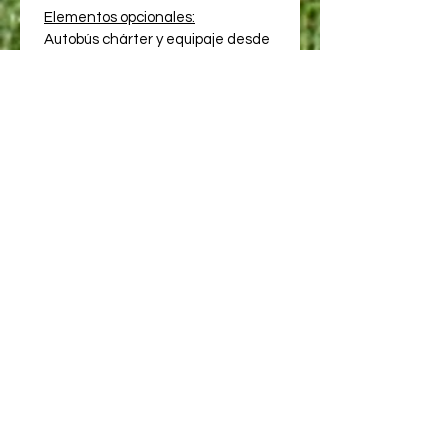
Elementos opcionales:
Autobús chárter y equipaje desde 
la costa norte de Chicago, 
Milwaukee y Madison: ida: 200 USD
Autobús chárter y equipaje desde 
la costa norte de Chicago, 
Milwaukee y Madison: ida y vuelta 
por $350
Se enviará una confirmación 
después de cada solicitud. En 
primavera se enviará información 
detallada y formularios del 
campamento.
Loma de abedul de Baier, Inc.
Dirección postal de invierno: 
Camp Birch Knoll PO Box 13 
Stevens Point, WI 54481
Teléfono: 1-715-252-3825 Correo 